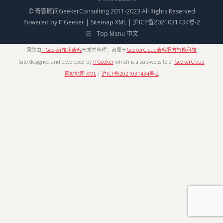
© 奇客顾问GeekerConsulting 2011-2023 All Rights Reserved
Powered by
ITGeeker
|
Sitemap XML
|
沪ICP备2021031434号-2
Top Menu 中文
网站由
ITGeeker技术奇客
开发并管理；隶属于
GeekerCloud奇客罗方智能科技
Site designed and developed by
ITGeeker
which is a sub-website of
GeekerCloud
网站地图 XML
|
沪ICP备2021031434号-2