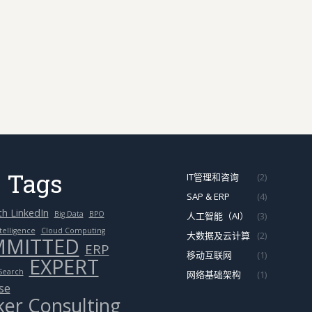
 Tags
IT管理和咨询
(2)
SAP & ERP
(4)
th LinkedIn
Big Data
BPO
人工智能（AI）
(3)
telligence
Cloud Computing
大数据及云计算
(2)
MITTED
ERP
移动互联网
(1)
EXPERT
Search
网络基础架构
(1)
se
er Consulting