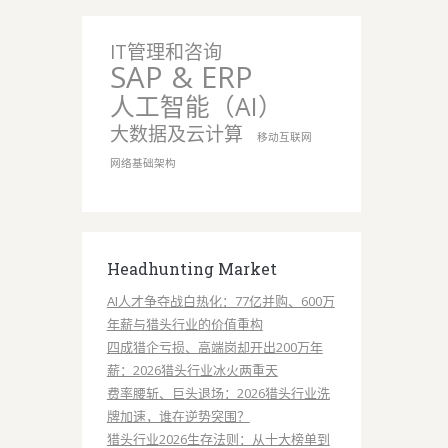
IT管理和咨询
SAP & ERP
人工智能（AI）
大数据及云计算
移动互联网
网络基础架构
Headhunting Market
AI人才争夺战白热化：77亿并购、600万
年薪与猎头行业的价值重构
四成猎企亏损、高端岗却开出200万年
薪：2026猎头行业冰火两重天
费率腰斩、巨头退场：2026猎头行业洗
牌加速，谁在逆势突围？
猎头行业2026生存法则：从十大榜单到