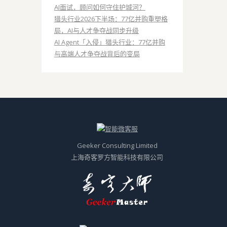
AI面试，顾问如何守住护城河？
猎头行业2026下半场：77亿并购重塑格
局，AI与人才争夺战同步升级
AI Agent「入侵」猎头行业：77亿并购
与高端人才争夺战背后的变局
Geeker Consulting Limited
上海奇客罗方智能科技有限公司