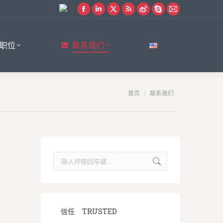
Facebook
Linkedin
X
Rss
Weibo
Skype
Mail
page
page
page
page
page
page
page
opens
opens
opens
opens
opens
opens
opens
职位
联系我们
in
in
in
in
in
in
in
new
new
new
new
new
new
new
window
window
window
window
window
window
window
您在这里：
首页
联系我们
Search:
信任
TRUSTED