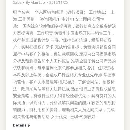
Sales
By
Alan Luo
2019/11/25
职位名称: 华东区销售经理（银行项目） 工作地点: 上
海 工作类别: 咨询顾问/IT审计/IT安全顾问 公司性
质: 国内综合软件和服务提供商，银行信息安全服务解决
方案提供商 工作职责 负责华东区市场开拓与销售工作，
执行并完成销售计划 与客户保持良好沟通，经常拜访客
户，实时把握客户需求 完成销售目标，负责协调销售合同
履行中与客户的接洽，促进款项回收 定期向公司提供市场
分析及预测报告和个人工作报告 准确全面了解公司产品的
优势和特点，每季度到北京总部参加相关培训 任职资格
本科及以上学历，金融或IT行业相关专业优先考虑 掌握市
场营销、客户关系管理等相关知识；了解合同法、招投标
法、政府采购法等相关法律法规 熟悉银行业务流程或信息
安全策略，有银行业相关销售经验者优先； 具有良好的人
际沟通、谈判能力，分析及解决问题的能力 较强的组织协
调能力，能利用相关资源，理顺相关人员之间关系，完成
相关营销与销售活动 女士优先，形象气质较好
Details