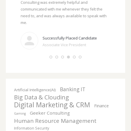
y with the
Consulting was extremely helpful and
service. I 
s unsure if
communicated with me whenever they felt the
the other a
is needs!
need to, and was always available to speak with
pushy, und
me.
well, and w
process.
Successfully Placed Candidate
Associate Vice President
Banking IT
Artificial Intelligence(AI)
Big Data & Clouding
Digital Marketing & CRM
Finance
Geeker Consulting
Gaming
Human Resource Management
Information Security