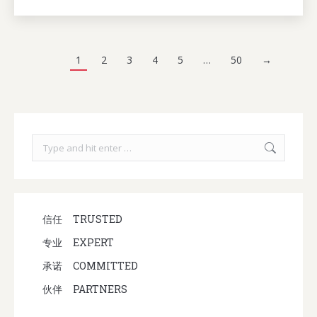
1
2
3
4
5
…
50
→
Search:
信任
TRUSTED
专业
EXPERT
承诺
COMMITTED
伙伴
PARTNERS