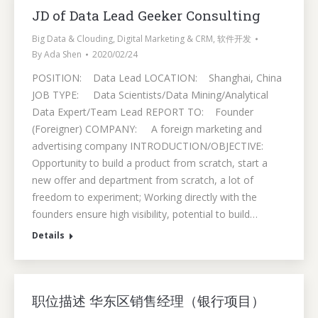
JD of Data Lead Geeker Consulting
Big Data & Clouding
,
Digital Marketing & CRM
,
软件开发
By
Ada Shen
2020/02/24
POSITION: Data Lead LOCATION: Shanghai, China
JOB TYPE: Data Scientists/Data Mining/Analytical
Data Expert/Team Lead REPORT TO: Founder
(Foreigner) COMPANY: A foreign marketing and
advertising company INTRODUCTION/OBJECTIVE:
Opportunity to build a product from scratch, start a
new offer and department from scratch, a lot of
freedom to experiment; Working directly with the
founders ensure high visibility, potential to build…
Details
职位描述 华东区销售经理（银行项目）