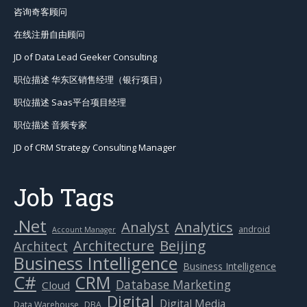
咨询奇客顾问
在线注册自由顾问
JD of Data Lead Geeker Consulting
职位描述 华东区销售经理（银行项目）
职位描述 Saas平台项目经理
职位描述 音频专家
JD of CRM Strategy Consulting Manager
Job Tags
.Net
Analytics
Analyst
android
Account Manager
Beijing
Architecture
Architect
Business Intelligence
Business Intelligence
C#
CRM
Database Marketing
Cloud
Digital
Digital Media
Data Warehouse
DBA