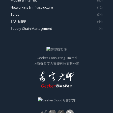
Mobile & Internet
(85)
Networking & Infrastructure
(12)
Sales
(34)
SAP & ERP
(44)
Supply Chain Management
(4)
Geeker Consulting Limited
上海奇客罗方智能科技有限公司