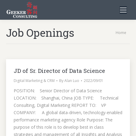
Job Openings
You are
Home
here:
JD of Sr. Director of Data Science
Digital Marketing & CRM
By
Alan Luo
2022/09/01
POSITION: Senior Director of Data Science
LOCATION: Shanghai, China JOB TYPE: Technical
Consulting, Digital Marketing REPORT TO: VP
COMPANY: A global data-driven, technology-enabled
performance marketing agency Role Purpose: The
purpose of this role is to develop best in class
strategies and management of all Insights and Analysis