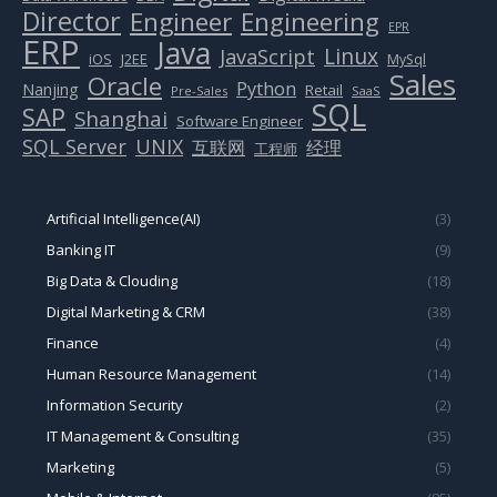
Director
Engineer
Engineering
EPR
ERP
Java
Linux
JavaScript
J2EE
iOS
MySql
Sales
Oracle
Python
Nanjing
Retail
Pre-Sales
SaaS
SQL
SAP
Shanghai
Software Engineer
SQL Server
UNIX
互联网
经理
工程师
Artificial Intelligence(AI)
(3)
Banking IT
(9)
Big Data & Clouding
(18)
Digital Marketing & CRM
(38)
Finance
(4)
Human Resource Management
(14)
Information Security
(2)
IT Management & Consulting
(35)
Marketing
(5)