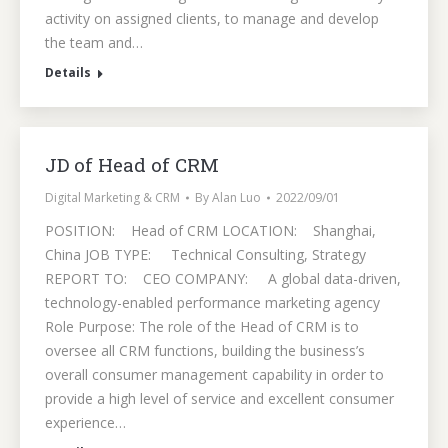
activity on assigned clients, to manage and develop
the team and…
Details
JD of Head of CRM
Digital Marketing & CRM
By
Alan Luo
2022/09/01
POSITION: Head of CRM LOCATION: Shanghai,
China JOB TYPE: Technical Consulting, Strategy
REPORT TO: CEO COMPANY: A global data-driven,
technology-enabled performance marketing agency
Role Purpose: The role of the Head of CRM is to
oversee all CRM functions, building the business’s
overall consumer management capability in order to
provide a high level of service and excellent consumer
experience…