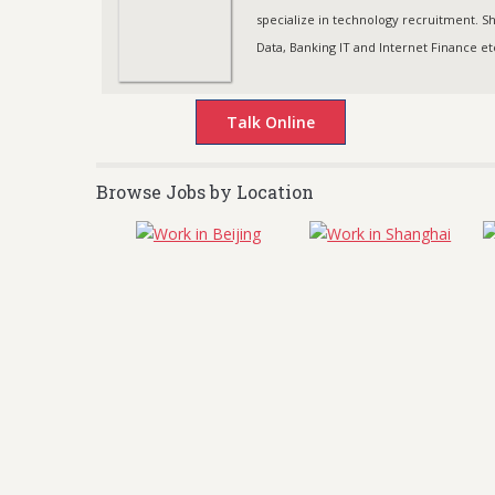
specialize in technology recruitment. She
Data, Banking IT and Internet Finance e
Browse Jobs by Location