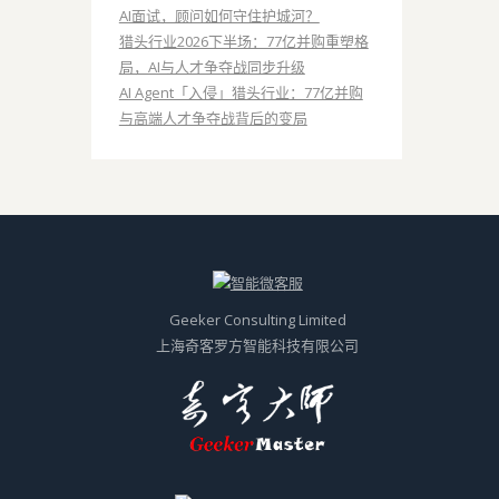
AI面试，顾问如何守住护城河？
猎头行业2026下半场：77亿并购重塑格
局，AI与人才争夺战同步升级
AI Agent「入侵」猎头行业：77亿并购
与高端人才争夺战背后的变局
Geeker Consulting Limited
上海奇客罗方智能科技有限公司