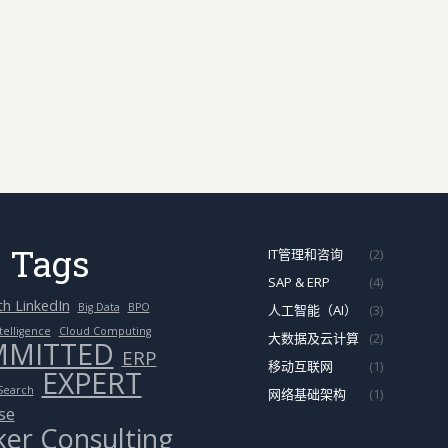
 Tags
IT管理和咨询
(2)
SAP & ERP
(4)
th LinkedIn
Big Data
BPO
人工智能（AI）
(3)
telligence
Cloud Computing
大数据及云计算
(2)
MITTED
ERP
移动互联网
(1)
EXPERT
Search
网络基础架构
(1)
se
er Consulting