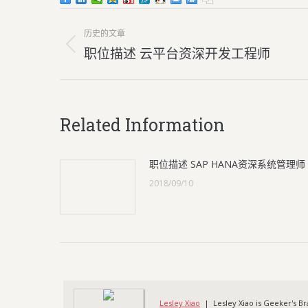
文
历史的文章
章
历
职位描述 云平台资深开发工程师
史
导
的
航
文
章：
Related Information
职位描述 SAP HANA资深系统管理师
2018/09/10
Lesley Xiao
| Lesley Xiao is Geeker's Br