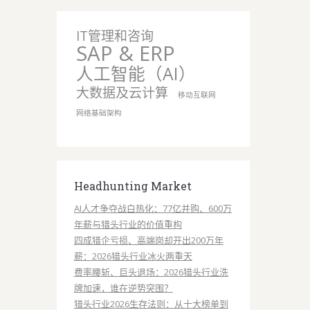
IT管理和咨询
SAP & ERP
人工智能（AI）
大数据及云计算
移动互联网
网络基础架构
Headhunting Market
AI人才争夺战白热化：77亿并购、600万
年薪与猎头行业的价值重构
四成猎企亏损、高端岗却开出200万年
薪：2026猎头行业冰火两重天
费率腰斩、巨头退场：2026猎头行业洗
牌加速，谁在逆势突围？
猎头行业2026生存法则：从十大榜单到