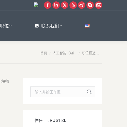
Facebook
Linkedin
X
Rss
Weibo
Skype
Mail
page
page
page
page
page
page
page
opens
opens
opens
opens
opens
opens
opens
职位
联系我们
in
in
in
in
in
in
in
new
new
new
new
new
new
new
window
window
window
window
window
window
window
您在这里：
首页
人工智能（AI）
职位描述 …
Search:
信任
TRUSTED