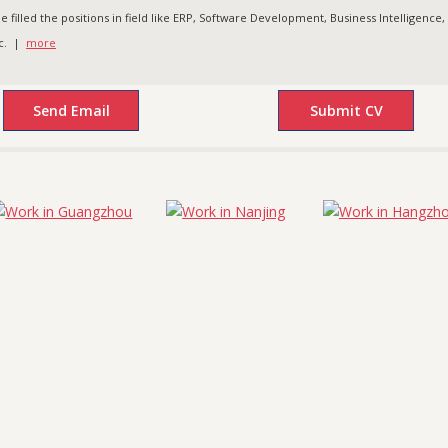
 filled the positions in field like ERP, Software Development, Business Intelligence,
tc. |
more