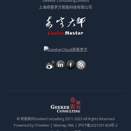
Geeker Consulting Limited
上海奇客罗方智能科技有限公司
© 奇客顾问GeekerConsulting 2011-2023 All Rights Reserved
Powered by
ITGeeker
|
Sitemap XML
|
沪ICP备2021031434号-2