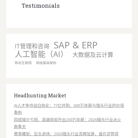
Testimonials
SAP & ERP
IT管理和咨询
人工智能（AI）
大数据及云计算
移动互联网
网络基础架构
Headhunting Market
AI人才争夺战白热化：77亿并购、600万年薪与猎头行业的价值
重构
四成猎企亏损、高端岗却开出200万年薪：2026猎头行业冰火
两重天
费率腰斩、巨头退场：2026猎头行业洗牌加速，谁在逆势突