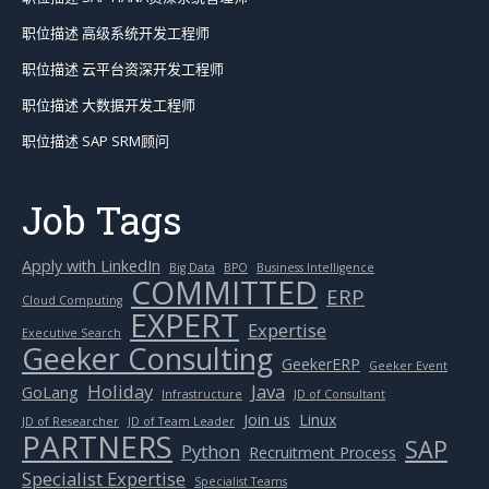
职位描述 高级系统开发工程师
职位描述 云平台资深开发工程师
职位描述 大数据开发工程师
职位描述 SAP SRM顾问
Job Tags
Apply with LinkedIn
Big Data
BPO
Business Intelligence
COMMITTED
ERP
Cloud Computing
EXPERT
Expertise
Executive Search
Geeker Consulting
GeekerERP
Geeker Event
Holiday
Java
GoLang
Infrastructure
JD of Consultant
Join us
Linux
JD of Researcher
JD of Team Leader
PARTNERS
SAP
Python
Recruitment Process
Specialist Expertise
Specialist Teams