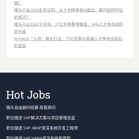
围？
猎头行业2026生存法则：从十大榜单到AI面试，顾问如何守住
护城河？
猎头行业2026下半场：77亿并购重塑格局，AI与人才争夺战同
步升级
AI Agent「入侵」猎头行业：77亿并购与高端人才争夺战背后
的变局
Hot Jobs
猎头自由顾问招募 奇客顾问
职位描述 SAP解决方案与项目管理总监
职位描述 SAP ABAP资深系统开发工程师
职位描述 SAP HANA资深系统管理师