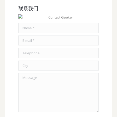
联系我们
Name *
E-mail *
Telephone
City
Message