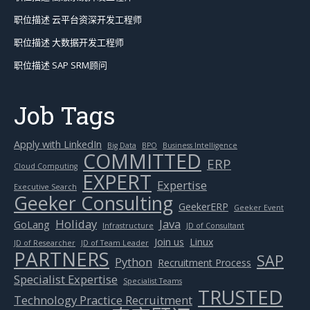
职位描述 云平台资深开发工程师
职位描述 大数据开发工程师
职位描述 SAP SRM顾问
Job Tags
Apply with LinkedIn
Big Data
BPO
Business Intelligence
COMMITTED
ERP
Cloud Computing
EXPERT
Expertise
Executive Search
Geeker Consulting
GeekerERP
Geeker Event
Holiday
Java
GoLang
Infrastructure
JD of Consultant
Join us
Linux
JD of Researcher
JD of Team Leader
PARTNERS
SAP
Python
Recruitment Process
Specialist Expertise
Specialist Teams
TRUSTED
Technology Practice Recruitment