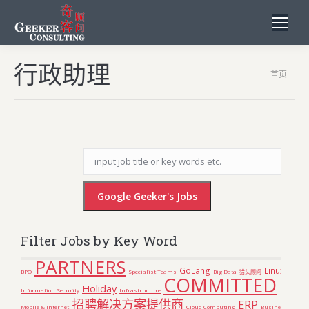
行政助理
您在这
首页
里：
Filter Jobs by Key Word
PARTNERS
GoLang
Linux
BPO
Specialist Teams
Big Data
猎头顾问
COMMITTED
Holiday
Information Security
Infrastructure
招聘解决方案提供商
ERP
Mobile & Internet
Cloud Computing
Business