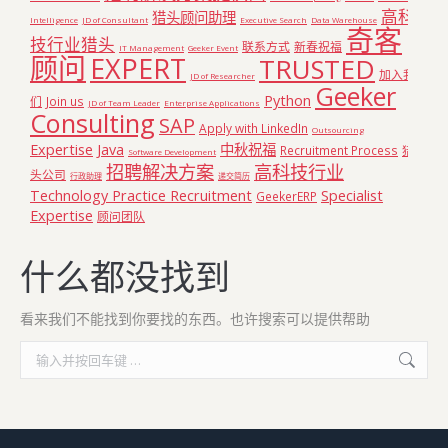
高科
猎头顾问助理
Intelligence
JD of Consultant
Executive Search
Data Warehouse
奇客
技行业猎头
联系方式
新春祝福
IT Management
Geeker Event
顾问
EXPERT
TRUSTED
加入我
JD of Researcher
Geeker
Python
们
Join us
JD of Team Leader
Enterprise Applications
Consulting
SAP
Apply with LinkedIn
Outsourcing
Expertise
Java
中秋祝福
Recruitment Process
猎
Software Development
招聘解决方案
高科技行业
头公司
行政助理
递交简历
Technology Practice Recruitment
Specialist
GeekerERP
Expertise
顾问团队
什么都没找到
看来我们不能找到你要找的东西。也许搜索可以提供帮助
Search: