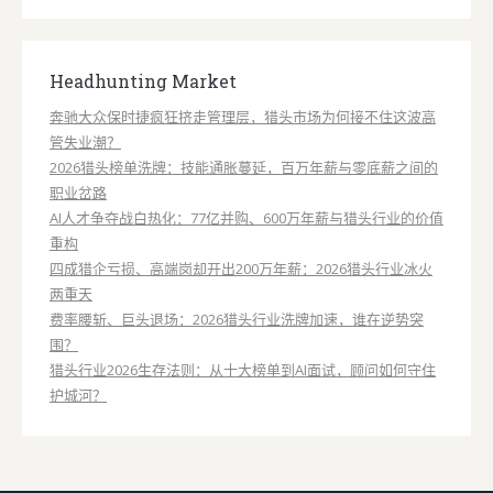
Headhunting Market
奔驰大众保时捷疯狂挤走管理层，猎头市场为何接不住这波高
管失业潮？
2026猎头榜单洗牌：技能通胀蔓延，百万年薪与零底薪之间的
职业岔路
AI人才争夺战白热化：77亿并购、600万年薪与猎头行业的价值
重构
四成猎企亏损、高端岗却开出200万年薪：2026猎头行业冰火
两重天
费率腰斩、巨头退场：2026猎头行业洗牌加速，谁在逆势突
围？
猎头行业2026生存法则：从十大榜单到AI面试，顾问如何守住
护城河？