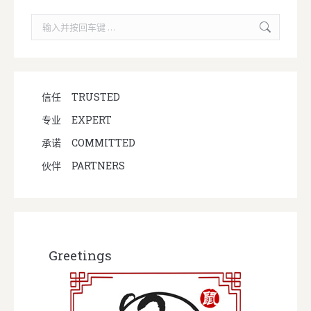
Search:
信任
TRUSTED
专业
EXPERT
承诺
COMMITTED
伙伴
PARTNERS
Greetings