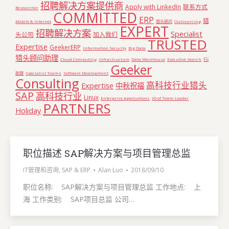
招聘解决方案提供商
Apply with LinkedIn
联系方式
Researcher
COMMITTED
ERP
猎
Mobile & Internet
猎头顾问
Outsourcing
EXPERT
招聘解决方案
Specialist
头公司
加入我们
TRUSTED
Expertise
GeekerERP
Information Security
Big Data
猎头顾问助理
Cloud Computing
Infrastructure
Data Warehouse
Executive Search
行政
Geeker
助理
Specialist Teams
Software Development
Consulting
高科技行业猎头
Expertise
中秋祝福
SAP
高科技行业
Linux
Enterprise Applications
JD of Team Leader
PARTNERS
Holiday
职位描述 SAP解决方案与项目管理总监
IT管理和咨询
,
SAP & ERP
Alan Luo
2018/09/10
职位名称: SAP解决方案与项目管理总监 工作地点: 上
海 工作类别: SAP项目总监 公司…