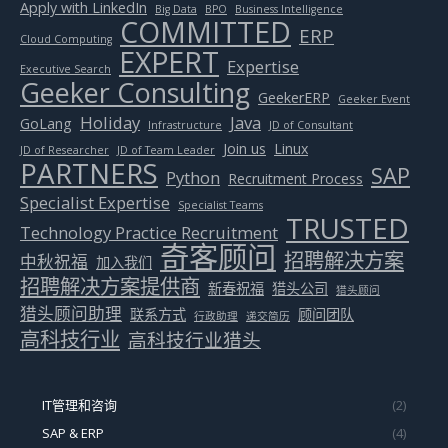
Apply with LinkedIn
Big Data
BPO
Business Intelligence
COMMITTED
ERP
Cloud Computing
EXPERT
Expertise
Executive Search
Geeker Consulting
GeekerERP
Geeker Event
Holiday
Java
GoLang
Infrastructure
JD of Consultant
Join us
Linux
JD of Researcher
JD of Team Leader
PARTNERS
SAP
Python
Recruitment Process
Specialist Expertise
Specialist Teams
TRUSTED
Technology Practice Recruitment
奇客顾问
招聘解决方案
中秋祝福
加入我们
招聘解决方案提供商
新春祝福
猎头公司
猎头顾问
猎头顾问助理
联系方式
顾问团队
行政助理
递交简历
高科技行业
高科技行业猎头
IT管理和咨询
(2)
SAP & ERP
(4)