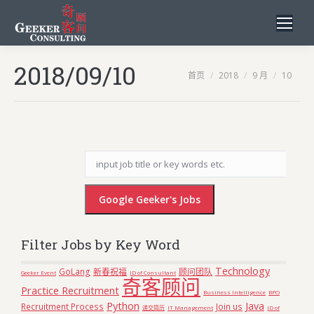
2018/09/10
您在这里：
首页
2018
9 月
10
Filter Jobs by Key Word
Technology
GoLang
新春祝福
顾问团队
Geeker Event
JD of Consultant
奇客顾问
Practice Recruitment
Business Intelligence
BPO
Python
Java
Recruitment Process
Join us
递交简历
IT Management
JD of