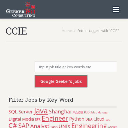
CCIE
You are here:
Home
Entries tagged with "CCIE"
Filter Jobs by Key Word
Java
Shanghai
SQL Server
iOS
Sales Manager
产品经理
Engineer
Python
Digital Media
Cloud
DBA
EPR
SCM
C#
Engineering
SAP
Analyst
UNIX
SaaS
Geeker