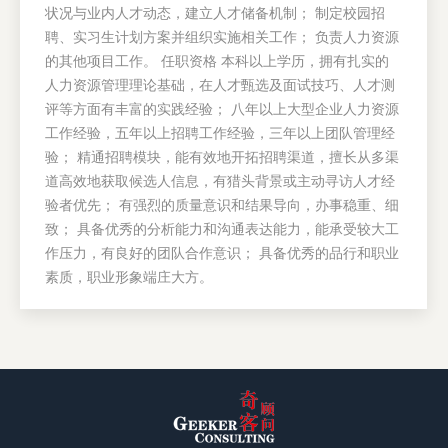
状况与业内人才动态，建立人才储备机制； 制定校园招
聘、实习生计划方案并组织实施相关工作； 负责人力资源
的其他项目工作。 任职资格 本科以上学历，拥有扎实的
人力资源管理理论基础，在人才甄选及面试技巧、人才测
评等方面有丰富的实践经验； 八年以上大型企业人力资源
工作经验，五年以上招聘工作经验，三年以上团队管理经
验； 精通招聘模块，能有效地开拓招聘渠道，擅长从多渠
道高效地获取候选人信息，有猎头背景或主动寻访人才经
验者优先； 有强烈的质量意识和结果导向，办事稳重、细
致； 具备优秀的分析能力和沟通表达能力，能承受较大工
作压力，有良好的团队合作意识； 具备优秀的品行和职业
素质，职业形象端庄大方。