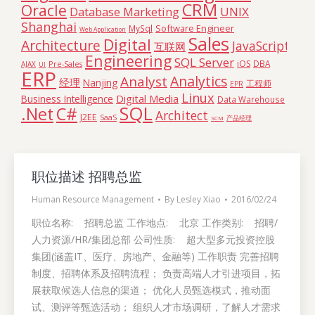
CRM
Oracle
Database Marketing
UNIX
Shanghai
Software Engineer
MySql
Web Application
Sales
Digital
Architecture
JavaScript
互联网
Engineering
SQL Server
iOS
DBA
Pre-Sales
AJAX
UI
ERP
Analytics
Analyst
经理
Nanjing
工程师
EPR
Linux
Digital Media
Business Intelligence
Data Warehouse
SQL
C#
.Net
Architect
J2EE
SaaS
SCM
产品经理
职位描述 招聘总监
Human Resource Management
By
Lesley Xiao
2016/02/24
职位名称: 招聘总监 工作地点: 北京 工作类别: 招聘/
人力资源/HR/集团总部 公司性质: 超大型多元投资控股
集团(涵盖IT、医疗、房地产、金融等) 工作职责 完善招聘
制度、招聘体系及招聘流程； 负责高端人才引进项目，拓
展获取候选人信息的渠道； 优化人员甄选模式，推动面
试、测评等甄选活动； 组织人才市场调研，了解人才需求