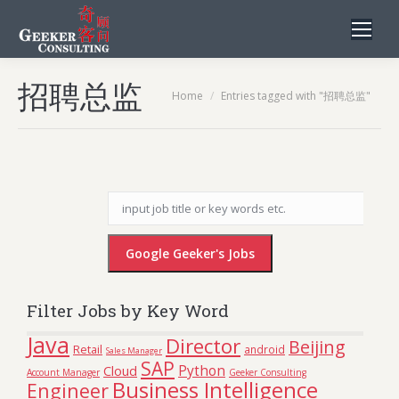
招聘总监
You are here:
Home
Entries tagged with "招聘总监"
Filter Jobs by Key Word
Java
Director
Beijing
Retail
android
Sales Manager
SAP
Python
Cloud
Account Manager
Geeker Consulting
Business Intelligence
Engineer