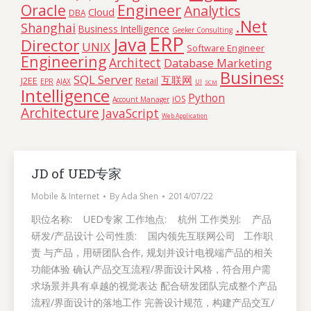
Oracle
Engineer
Analytics
Cloud
DBA
.Net
Shanghai
Business Intelligence
Geeker Consulting
ERP
Java
Director
UNIX
Software Engineer
Engineering
Architect
Database Marketing
Business
SQL Server
互联网
Retail
J2EE
EPR
AJAX
UI
SCM
Intelligence
Python
iOS
Account Manager
Architecture
JavaScript
Web Application
JD of UED专家
Mobile & Internet
By
Ada Shen
2014/07/22
职位名称: UED专家 工作地点: 杭州 工作类别: 产品
研发/产品设计 公司性质: 国内领先互联网公司 工作职
责 与产品，用研团队合作, 规划并设计电视端产品的相关
功能体验 确认产品交互流程/界面设计风格，符合用户需
求场景并具有卓越的视觉表达 配合研发团队完成整个产品
流程/界面设计的落地工作 完善设计规范，构建产品交互/