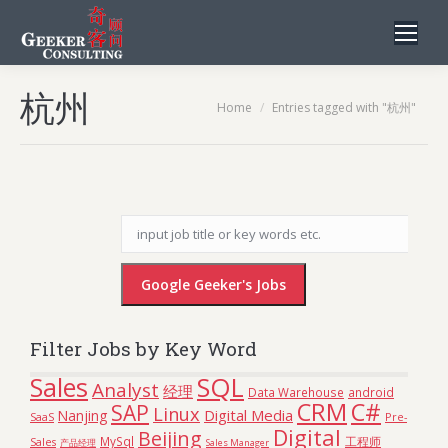
杭州
You are here:
Home
Entries tagged with "杭州"
Filter Jobs by Key Word
Sales
SQL
Analyst
经理
Data Warehouse
android
C#
CRM
SAP
Linux
Digital Media
Nanjing
SaaS
Pre-
Digital
Beijing
MySql
工程师
Sales
Sales Manager
产品经理