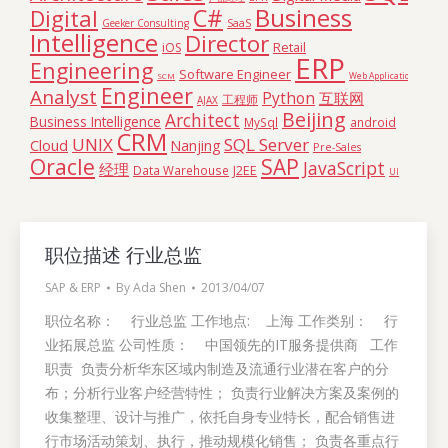
C#
Business
Digital
SaaS
Geeker Consulting
Intelligence
Director
Retail
iOS
ERP
Engineering
Software Engineer
SCM
Web Application
Engineer
Analyst
Python
互联网
工程师
AJAX
Beijing
Architect
Business Intelligence
MySql
android
CRM
UNIX
SQL Server
Cloud
Nanjing
Pre-Sales
Oracle
SAP
JavaScript
经理
Data Warehouse
J2EE
UI
职位描述 行业总监
SAP & ERP
By
Ada Shen
2013/04/07
职位名称： 行业总监 工作地点: 上海 工作类别： 行
业拓展总监 公司性质： 中国领先的IT服务提供商 工作
职责 负责分析华东区域内制造及流通行业潜在客户的分
布；分析行业客户经营特性； 负责行业解决方案及案例的
收集整理、设计与推广，依托自身专业特长，配合销售进
行市场活动策划、执行，推动规模化销售； 负责各重点行