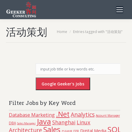
活动策划
You are here:
Home
Entries tagged with "活动策划"
Filter Jobs by Key Word
.Net
Analytics
Database Marketing
Account Manager
Java
Linux
Shanghai
DBA
Sales Manager
Sales
SQL
Architecture
Digital Media
EPR
产品经理