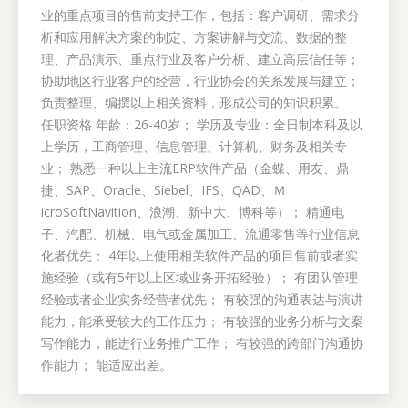
业的重点项目的售前支持工作，包括：客户调研、需求分
析和应用解决方案的制定、方案讲解与交流、数据的整
理、产品演示、重点行业及客户分析、建立高层信任等；
协助地区行业客户的经营，行业协会的关系发展与建立；
负责整理、编撰以上相关资料，形成公司的知识积累。
任职资格 年龄：26-40岁； 学历及专业：全日制本科及以
上学历，工商管理、信息管理、计算机、财务及相关专
业； 熟悉一种以上主流ERP软件产品（金蝶、用友、鼎
捷、SAP、Oracle、Siebel、IFS、QAD、Ｍ
icroSoftNavition、浪潮、新中大、博科等）； 精通电
子、汽配、机械、电气或金属加工、流通零售等行业信息
化者优先； 4年以上使用相关软件产品的项目售前或者实
施经验（或有5年以上区域业务开拓经验）； 有团队管理
经验或者企业实务经营者优先； 有较强的沟通表达与演讲
能力，能承受较大的工作压力； 有较强的业务分析与文案
写作能力，能进行业务推广工作； 有较强的跨部门沟通协
作能力； 能适应出差。