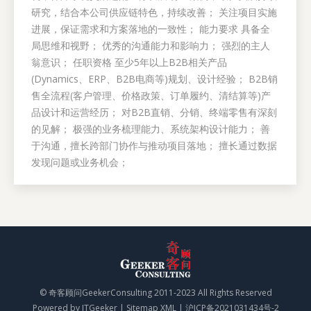
研究，结合本公司供应链特色，持续改善； 关注项目实施
进展，保证需求和方案落地的一致性； 能力要求 具备全
局思维和视野； 优秀的沟通能力和影响力； 强烈的主人
翁意识； 任职资格 至少5年以上B2B相关产品
(Dynamics、ERP、B2B电商等)规划、设计经验； B2B销
售全流程(客户管理、价格政策、订单履约、清结算等)产
品设计和运营经历； 对B2B直销、分销、终端零售有深刻
的见解； 极强的业务梳理能力、系统架构设计能力； 善
于沟通，擅长跨部门协作与推动项目落地； 擅长通过数据
发现问题或业务机会；
© 奇客顾问GeekerConsulting 2011-2023 All Rights Reserved
Powered by
ITGeeker
|
Sitemap XML
|
沪ICP备2021031434号-2