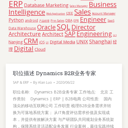
ERP
Business
Database Marketing
Sales Manager
Sales
Intelligence
J2EE
Account Manager
Web Application
Engineer
Python
android
DBA
Pre-Sales
SaaS
EPR
产品经理
SQL
Director
Oracle
Data Warehouse
Engineering
SAP
Architecture
Architect
SCM
CRM
Shanghai
UNIX
Digital Media
经
Nanjing
iOS
UI
Digital
理
Cloud
职位描述 Dynamics B2B业务专家
SAP & ERP
By
Alan Luo
2020/06/22
职位名称: Dynamics B2B业务专家 工作地点: 北京 工
作类别: Dynamics | ERP | B2B电商 公司性质: 国内
顶尖的移动互联网公司 工作职责 梳理B2B业务需求并转
换为可落地系统方案； 从IT角度评估需求价值及实现成
本，并提供有效解决方案 与产研团队共同规划业务系统架
构，保障系统灵活适配业务发展 行业案例，最佳实践持续