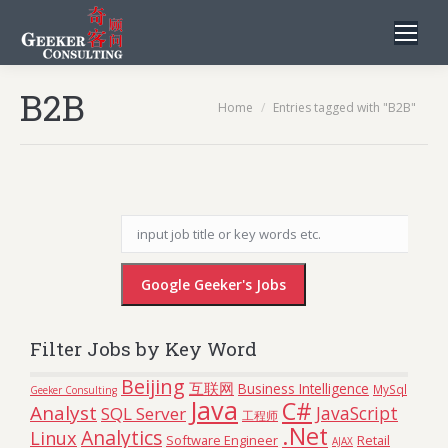
B2B
You are here:
Home
Entries tagged with "B2B"
Filter Jobs by Key Word
Beijing
互联网
Business Intelligence
MySql
Geeker Consulting
Java
C#
Analyst
JavaScript
SQL Server
工程师
.Net
Analytics
Linux
Software Engineer
Retail
AJAX