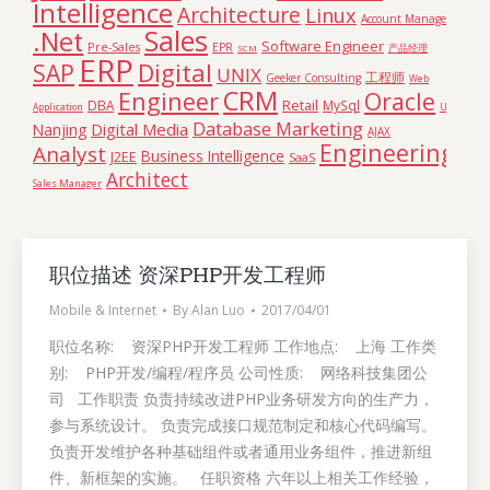
Intelligence
Architecture
Linux
Account Manager
Sales
.Net
Software Engineer
Pre-Sales
EPR
SCM
产品经理
ERP
Digital
SAP
UNIX
工程师
Geeker Consulting
Web
CRM
Engineer
Oracle
Retail
DBA
MySql
Application
UI
Database Marketing
Digital Media
Nanjing
AJAX
Engineering
Analyst
Business Intelligence
J2EE
SaaS
Architect
Sales Manager
职位描述 资深PHP开发工程师
Mobile & Internet
By
Alan Luo
2017/04/01
职位名称: 资深PHP开发工程师 工作地点: 上海 工作类
别: PHP开发/编程/程序员 公司性质: 网络科技集团公
司 工作职责 负责持续改进PHP业务研发方向的生产力，
参与系统设计。 负责完成接口规范制定和核心代码编写。
负责开发维护各种基础组件或者通用业务组件，推进新组
件、新框架的实施。 任职资格 六年以上相关工作经验，