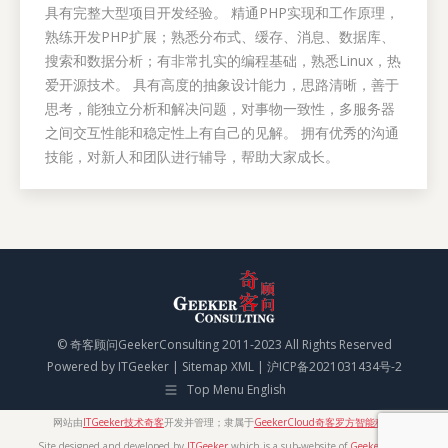
具有完整大型项目开发经验。 精通PHP实现和工作原理，
熟练开发PHP扩展；熟悉分布式、缓存、消息、数据库、
搜索和数据分析；有非常扎实的编程基础，熟悉Linux，热
爱开源技术。 具有高度的抽象设计能力，思路清晰，善于
思考，能独立分析和解决问题，对事物一致性，多服务器
之间交互性能和稳定性上有自己的见解。 拥有优秀的沟通
技能，对新人和团队进行辅导，帮助大家成长。
© 奇客顾问GeekerConsulting 2011-2023 All Rights Reserved
Powered by
ITGeeker
|
Sitemap XML
|
沪ICP备2021031434号-2
Top Menu English
网站由
ITGeeker技术奇客
开发并管理；隶属于
GeekerCloud奇客罗方智能科技
Site designed and developed by
ITGeeker
which is a sub-website of
GeekerCloud