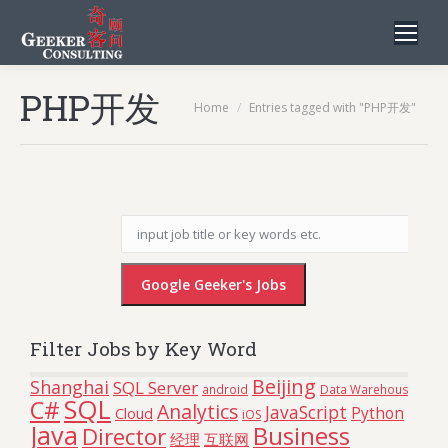
PHP开发
You are here:
Home
Entries tagged with "PHP开发"
Filter Jobs by Key Word
Beijing
Shanghai
SQL Server
android
Data Warehouse
SQL
C#
Analytics
JavaScript
Python
Cloud
iOS
Java
Business
Director
互联网
经理