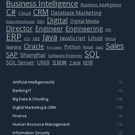
Business Intelligence
Business Intelligence
C#
CRM
Database Marketing
Cloud
Digital
Digital Media
Data Warehouse
DBA
Director
Engineer
Engineering
EPR
ERP
Java
Linux
JavaScript
J2EE
iOS
MySql
Sales
Oracle
Python
Nanjing
Retail
Pre-Sales
SaaS
SQL
SAP
Shanghai
Software Engineer
SQL Server
UNIX
互联网
经理
工程师
Artificial Intelligence(AI)
(3)
Banking IT
(9)
Big Data & Clouding
(18)
Digital Marketing & CRM
(38)
Finance
(4)
Human Resource Management
(14)
Information Security
(2)