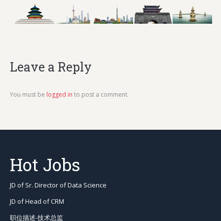
Leave a Reply
You must be
logged in
to post a comment.
Hot Jobs
JD of Sr. Director of Data Science
JD of Head of CRM
职位描述-技术总监