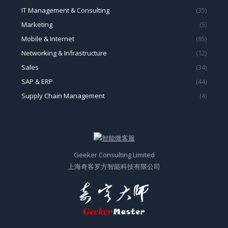
IT Management & Consulting
(35)
Marketing
(5)
Mobile & Internet
(85)
Networking & Infrastructure
(12)
Sales
(34)
SAP & ERP
(44)
Supply Chain Management
(4)
Geeker Consulting Limited
上海奇客罗方智能科技有限公司