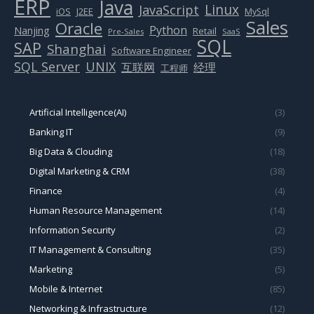
ERP
Java
Linux
JavaScript
J2EE
iOS
MySql
Sales
Oracle
Python
Nanjing
Retail
Pre-Sales
SaaS
SQL
SAP
Shanghai
Software Engineer
SQL Server
UNIX
互联网
经理
工程师
Artificial Intelligence(AI)
(3)
Banking IT
(9)
Big Data & Clouding
(18)
Digital Marketing & CRM
(38)
Finance
(4)
Human Resource Management
(14)
Information Security
(2)
IT Management & Consulting
(35)
Marketing
(5)
Mobile & Internet
(85)
Networking & Infrastructure
(12)