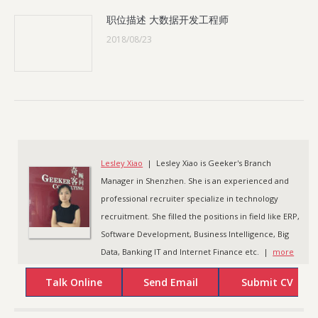
职位描述 大数据开发工程师
2018/08/23
Lesley Xiao
| Lesley Xiao is Geeker's Branch
Manager in Shenzhen. She is an experienced and
professional recruiter specialize in technology
recruitment. She filled the positions in field like ERP,
Software Development, Business Intelligence, Big
Data, Banking IT and Internet Finance etc. |
more