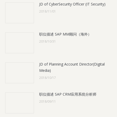
JD of CyberSecurity Officer (IT Security)
2018/11/01
职位描述 SAP MM顾问（海外）
2018/10/31
JD of Planning Account Director(Digital
Media)
2018/10/17
职位描述 SAP CRM应用系统分析师
2018/09/11