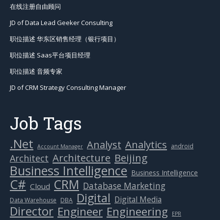
在线注册自由顾问
JD of Data Lead Geeker Consulting
职位描述 华东区销售经理（银行项目）
职位描述 Saas平台项目经理
职位描述 音频专家
JD of CRM Strategy Consulting Manager
Job Tags
.Net
Analytics
Analyst
android
Account Manager
Beijing
Architecture
Architect
Business Intelligence
Business Intelligence
C#
CRM
Database Marketing
Cloud
Digital
Digital Media
Data Warehouse
DBA
Director
Engineer
Engineering
EPR