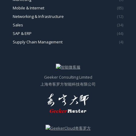
Mobile & Internet
(85)
Networking & Infrastructure
(12)
Sales
(34)
SAP & ERP
(44)
Supply Chain Management
(4)
Geeker Consulting Limited
上海奇客罗方智能科技有限公司