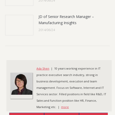
2014/06/24
JD of Senior Research Manager –
Manufacturing Insights
2014/06/24
Ada Shen
| 10 years working experience in IT
practice executive search industry, strong in
business development, execution and team
management. Focus on Software, Internet and IT
Services sector. Filled positions in field like R&D, IT
Sales and function position like HR, Finance,
Marketing etc. |
more