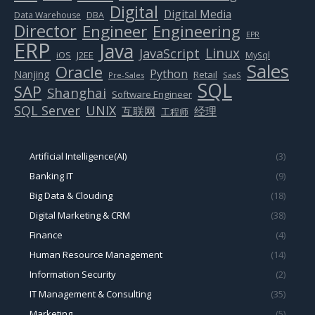
Digital
Digital Media
Data Warehouse
DBA
Director
Engineer
Engineering
EPR
ERP
Java
Linux
JavaScript
J2EE
iOS
MySql
Sales
Oracle
Python
Nanjing
Retail
Pre-Sales
SaaS
SQL
SAP
Shanghai
Software Engineer
SQL Server
UNIX
互联网
经理
工程师
Artificial Intelligence(AI)
(3)
Banking IT
(9)
Big Data & Clouding
(18)
Digital Marketing & CRM
(38)
Finance
(4)
Human Resource Management
(14)
Information Security
(2)
IT Management & Consulting
(35)
Marketing
(5)