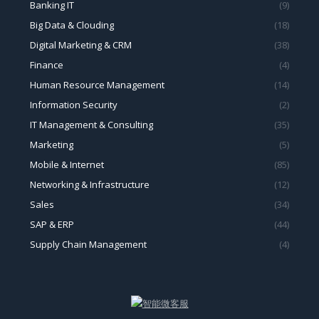
Banking IT
(9)
Big Data & Clouding
(18)
Digital Marketing & CRM
(38)
Finance
(4)
Human Resource Management
(14)
Information Security
(2)
IT Management & Consulting
(35)
Marketing
(5)
Mobile & Internet
(85)
Networking & Infrastructure
(12)
Sales
(34)
SAP & ERP
(44)
Supply Chain Management
(4)