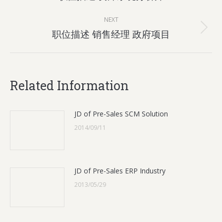
post:
NEXT
Next
职位描述 销售经理 政府项目
post:
Related Information
JD of Pre-Sales SCM Solution
2014/09/11
JD of Pre-Sales ERP Industry
2013/05/29