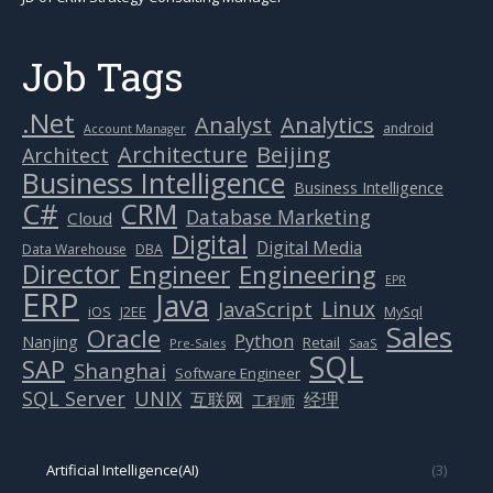
Job Tags
.Net
Analytics
Analyst
android
Account Manager
Beijing
Architecture
Architect
Business Intelligence
Business Intelligence
C#
CRM
Database Marketing
Cloud
Digital
Digital Media
Data Warehouse
DBA
Director
Engineer
Engineering
EPR
ERP
Java
Linux
JavaScript
J2EE
iOS
MySql
Sales
Oracle
Python
Nanjing
Retail
Pre-Sales
SaaS
SQL
SAP
Shanghai
Software Engineer
SQL Server
UNIX
互联网
经理
工程师
Artificial Intelligence(AI)
(3)