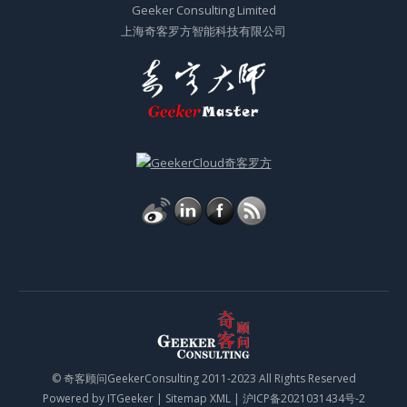
Geeker Consulting Limited
上海奇客罗方智能科技有限公司
© 奇客顾问GeekerConsulting 2011-2023 All Rights Reserved
Powered by
ITGeeker
|
Sitemap XML
|
沪ICP备2021031434号-2